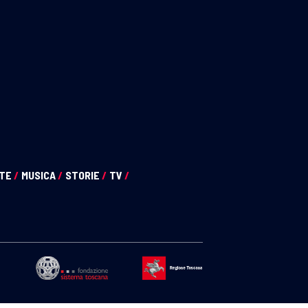
NTE
/
MUSICA
/
STORIE
/
TV
/