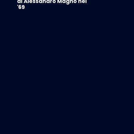
di Alessandro Magno nel
'69