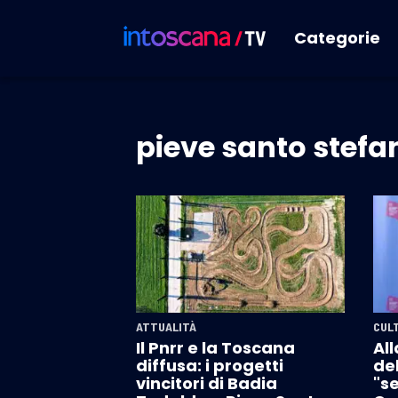
Categorie
pieve santo stefa
ATTUALITÀ
CUL
Il Pnrr e la Toscana
Al
diffusa: i progetti
del
vincitori di Badia
"se