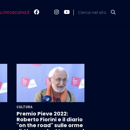
u intoscana.it
Cerca nel sito
CULTURA
Premio Pieve 2022:
Roberto Fiorini e il diario
"on the road" sulle orme