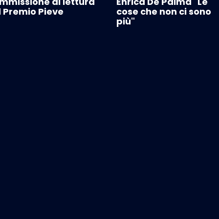
mmissione di lettura
Enrica De Palma "Le
l Premio Pieve
cose che non ci sono
più"