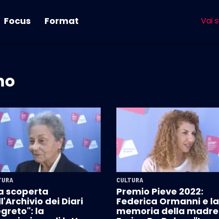
Focus
Format
Vai s
no
TURA
CULTURA
la scoperta
Premio Pieve 2022:
l'Archivio dei Diari
Federica Ormanni e la
greto": la
memoria della madre