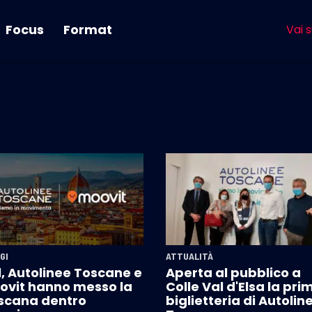
Focus
Format
Vai s
GI
ATTUALITÀ
l, Autolinee Toscane e
Aperta al pubblico a
ovit hanno messo la
Colle Val d'Elsa la pri
scana dentro
biglietteria di Autolin