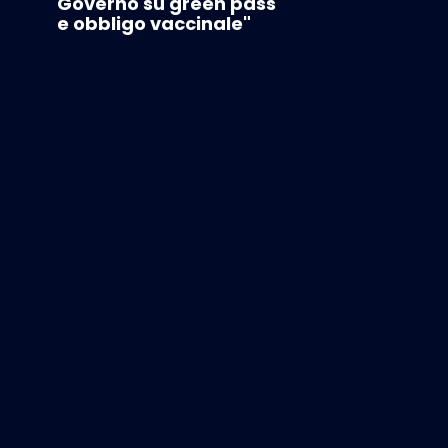
Governo su green pass
e obbligo vaccinale"