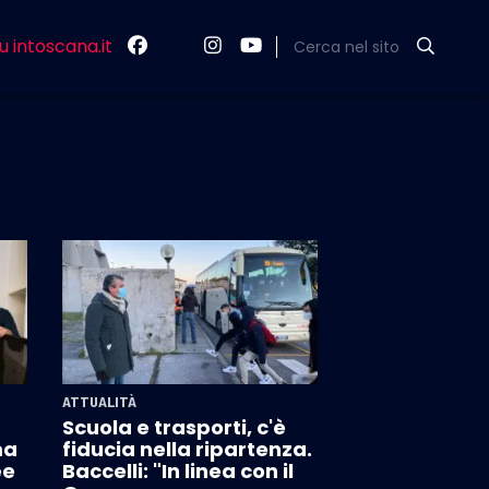
u intoscana.it
Cerca nel sito
ATTUALITÀ
Scuola e trasporti, c'è
ma
fiducia nella ripartenza.
ee
Baccelli: "In linea con il