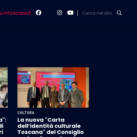
u intoscana.it
Cerca nel sito
CULTURA
":
La nuova "Carta
di
dell’identità culturale
ri
Toscana" del Consiglio