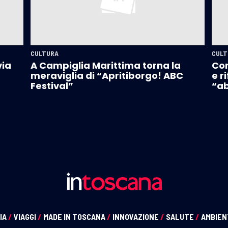
CULTURA
CULT
via
A Campiglia Marittima torna la
Con
meraviglia di “Apritiborgo! ABC
e r
Festival”
“ab
IA
/
VIAGGI
/
MADE IN TOSCANA
/
INNOVAZIONE
/
SALUTE
/
AMBIE