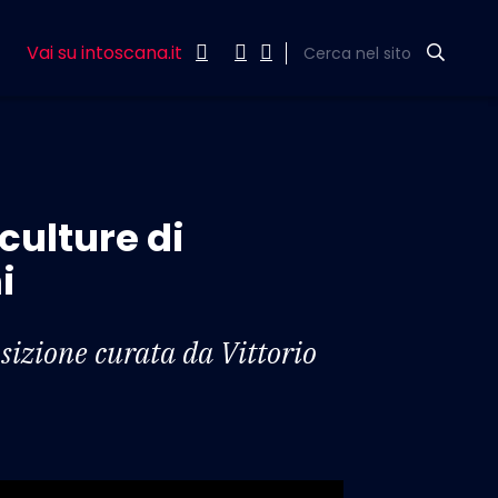
Vai su intoscana.it
Cerca nel sito
culture di
i
osizione curata da Vittorio