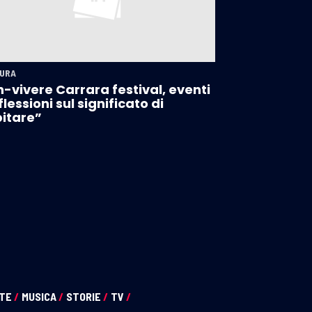
URA
-vivere Carrara festival, eventi
iflessioni sul significato di
itare”
NTE
/
MUSICA
/
STORIE
/
TV
/