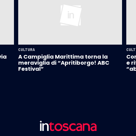
CULTURA
CULT
via
A Campiglia Marittima torna la
Con
meraviglia di “Apritiborgo! ABC
e r
Festival”
“ab