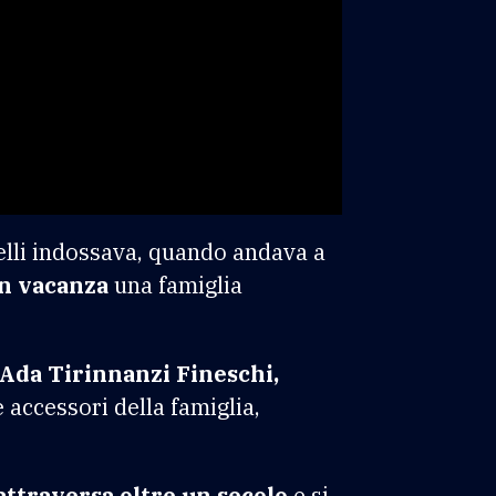
ielli indossava, quando andava a
in vacanza
una famiglia
Ada Tirinnanzi Fineschi,
 accessori della famiglia,
attraversa oltre un secolo
e si