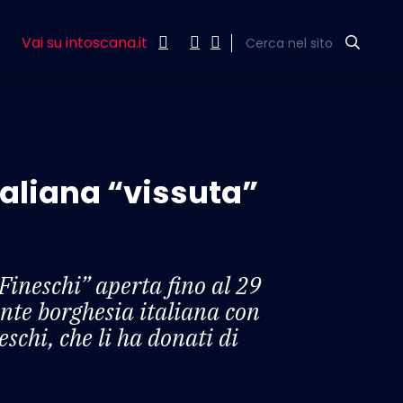
Vai su intoscana.it
Cerca nel sito
taliana “vissuta”
Fineschi” aperta fino al 29
ante borghesia italiana con
eschi, che li ha donati di