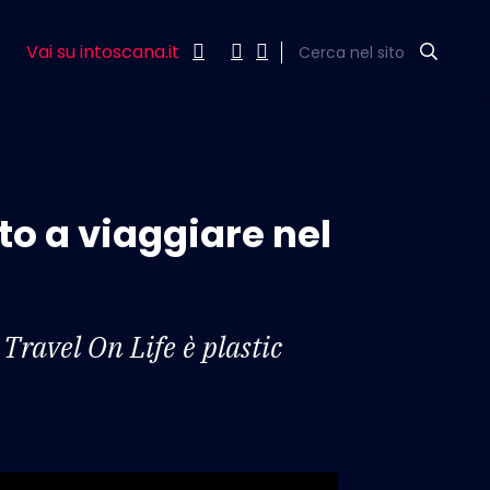
Vai su intoscana.it
Cerca nel sito
o a viaggiare nel
Travel On Life è plastic