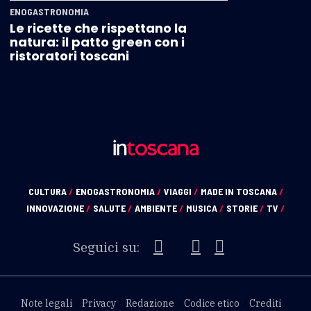
ENOGASTRONOMIA
Le ricette che rispettano la
natura: il patto green con i
ristoratori toscani
CULTURA
/
ENOGASTRONOMIA
/
VIAGGI
/
MADE IN TOSCANA
/
INNOVAZIONE
/
SALUTE
/
AMBIENTE
/
MUSICA
/
STORIE
/
TV
/
Seguici su:
Note legali
Privacy
Redazione
Codice etico
Crediti