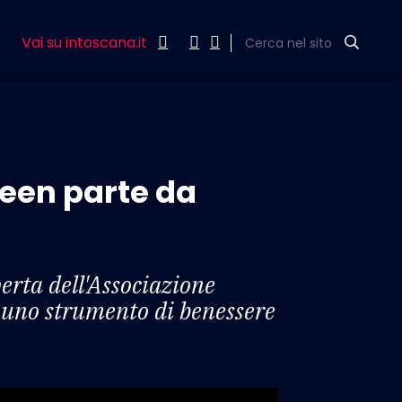
Vai su intoscana.it
Cerca nel sito
green parte da
perta dell'Associazione
in uno strumento di benessere