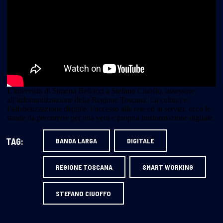
L’intervista di Simona Bellocci a Stefano Ciuoffo, assessore
all’informatizzazione della Regione Toscana. La cultura e
l’alfabetizzazione digitale, l’accesso alla rete ed ai servizi, ecco le
strade da percorrere per una vera e propria trasformazione digitale.
TAG:
BANDA LARGA
DIGITALE
REGIONE TOSCANA
SMART WORKING
STEFANO CIUOFFO