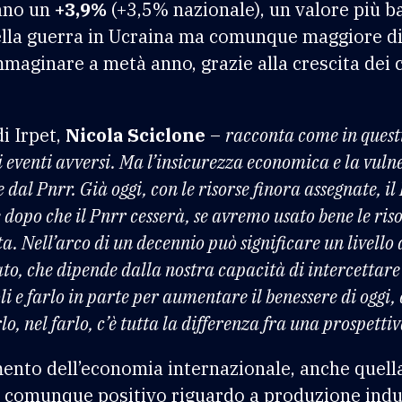
cano un
+3,9%
(+3,5% nazionale), un valore più ba
ella guerra in Ucraina ma comunque maggiore di 
mmaginare a metà anno, grazie alla crescita dei 
di Irpet,
Nicola Sciclone
–
racconta come in questi
i eventi avversi. Ma l’insicurezza economica e la vulne
e dal Pnrr. Già oggi, con le risorse finora assegnate, il
dopo che il Pnrr cesserà, se avremo usato bene le ri
. Nell’arco di un decennio può significare un livello d
ato, che dipende dalla nostra capacità di intercettare 
i e farlo in parte per aumentare il benessere di oggi, 
o, nel farlo, c’è tutta la differenza fra una prospetti
amento dell’economia internazionale, anche quell
 comunque positivo riguardo a produzione indus