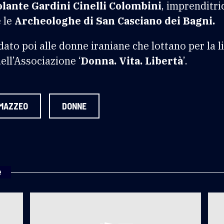
olante Gardini Cinelli Colombini
, imprenditri
 le
Archeologhe di San Casciano dei Bagni.
ato poi alle donne iraniane che lottano per la l
ll’Associazione ‘
Donna. Vita. Libertà
’.
 MAZZEO
DONNE
e