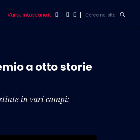
Vai su intoscana.it
Cerca nel sito
mio a otto storie
stinte in vari campi: