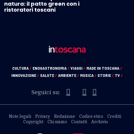
natura: il patto green con i
ristoratori toscani
CULTURA
/
ENOGASTRONOMIA
/
VIAGGI
/
MADE IN TOSCANA
/
INNOVAZIONE
/
SALUTE
/
AMBIENTE
/
MUSICA
/
STORIE
/
TV
/
Seguici su:
Note legali
Privacy
Redazione
Codice etico
Crediti
Copyright
Chi siamo
Contatti
Archivio