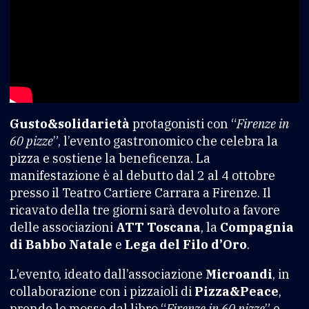
Gusto&solidarietà
protagonisti con “
Firenze in
60 pizze
”, l’evento gastronomico che celebra la
pizza e sostiene la beneficenza. La
manifestazione è al debutto dal 2 al 4 ottobre
presso il Teatro Cartiere Carrara a Firenze. Il
ricavato della tre giorni sarà devoluto a favore
delle associazioni
ATT Toscana
, la
Compagnia
di Babbo Natale
e
Lega del Filo d’Oro
.
L’evento, ideato dall’associazione
Microandi
, in
collaborazione con i pizzaioli di
Pizza&Peace
,
prende le mosse dal libro “
Firenze in 60 pizze
” e