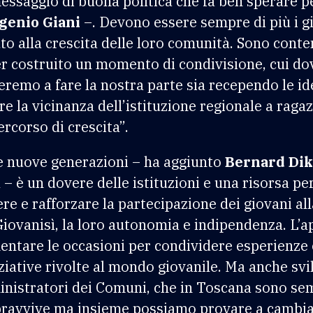
ssaggio di buona politica che fa ben sperare per
genio Giani
–. Devono essere sempre di più i gio
to alla crescita delle loro comunità. Sono cont
r costruito un momento di condivisione, cui do
eremo a fare la nostra parte sia recependo le id
e la vicinanza dell’istituzione regionale a raga
ercorso di crescita”.
a e nuove generazioni – ha aggiunto
Bernard Dik
 – è un dovere delle istituzioni e una risorsa pe
e e rafforzare la partecipazione dei giovani all
iovanisì, la loro autonomia e indipendenza. L’a
mentare le occasioni per condividere esperienze
iziative rivolte al mondo giovanile. Ma anche sv
mministratori dei Comuni, che in Toscana sono s
opravvive ma insieme possiamo provare a cambiar