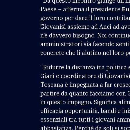
“Da questo incontro giunge un me
Paese – afferma il presidente
Eu
governo per dare il loro contribu
Giovanisì assieme ad Anci ad ave
n’è davvero bisogno. Noi continu
amministratori sia facendo sentir
concrete che li aiutino nel loro p
“Ridurre la distanza tra politic
Giani e coordinatore di Giovanisì
Toscana è impegnata a far crescer
partire da quanto facciamo con G
in questo impegno. Significa ali
efficacia opportunità, bandi e in
essenziali tra tutti i giovani a
abbastanza. Perché da soli si s