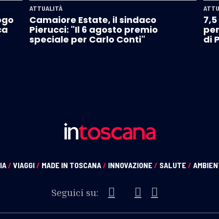
ATTUALITÀ
ATTU
ogo
Camaiore Estate, il sindaco
7,5
ca
Pierucci: "Il 6 agosto premio
per
speciale per Carlo Conti"
di 
IA
/
VIAGGI
/
MADE IN TOSCANA
/
INNOVAZIONE
/
SALUTE
/
AMBIE
Seguici su: