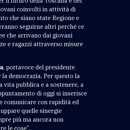
 il futuro della Toscana e del
vani coinvolti in attività di
ento che siano state Regione e
vranno seguirne altri perché ce
ee che arrivano dai giovani
zze e ragazzi attraverso misure
a
, portavoce del presidente
r la democrazia. Per questo la
a vita pubblica e a sostenere, a
ppuntamento di oggi si inserisce
 e comunicare con rapidità ed
iluppare quelle sinergie
empre più ma ancora non
e le cose”.