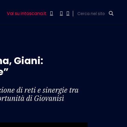
Vai su intoscana.it
Cerca nel sito
a, Giani:
e”
one di reti e sinergie tra
rtunità di Giovanisì