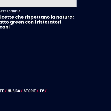
GASTRONOMIA
ricette che rispettano la natura:
patto green con i ristoratori
cani
NTE
/
MUSICA
/
STORIE
/
TV
/