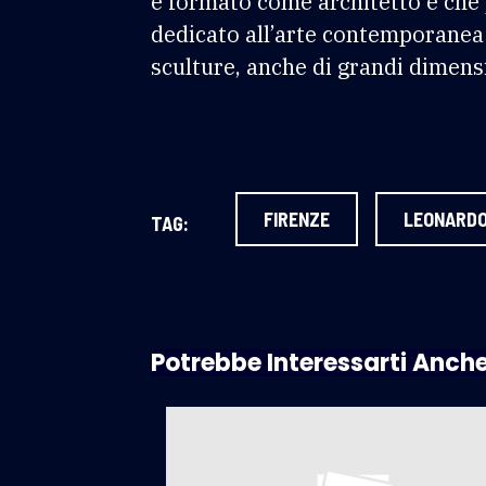
è formato come architetto e che 
dedicato all’arte contemporanea d
sculture, anche di grandi dimens
FIRENZE
LEONARDO
TAG:
Potrebbe Interessarti Anch