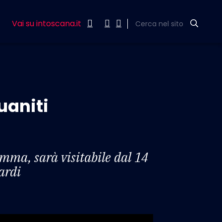
Vai su intoscana.it
Cerca nel sito
uaniti
mma, sarà visitabile dal 14
ardi