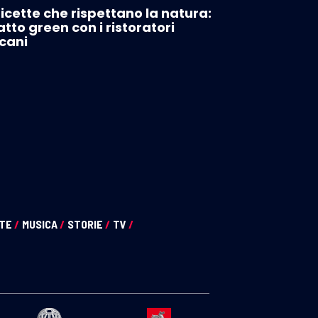
ricette che rispettano la natura:
patto green con i ristoratori
cani
NTE
/
MUSICA
/
STORIE
/
TV
/