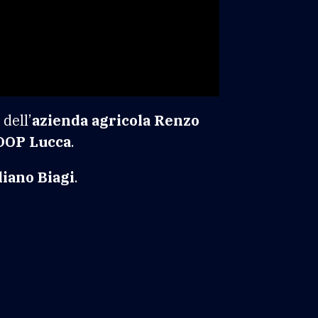
dell’
azienda agricola Renzo
 DOP Lucca
.
iano Biagi
.