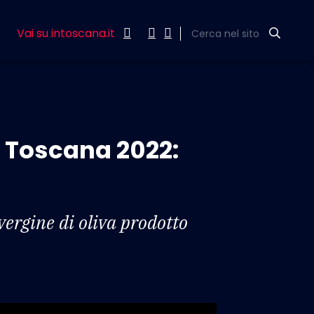
Vai su intoscana.it
Cerca nel sito
P Toscana 2022:
avergine di oliva prodotto