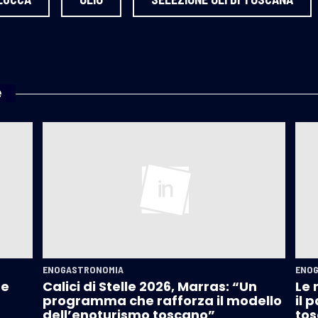
e
ENOGASTRONOMIA
ENO
 e
Calici di Stelle 2026, Marras: “Un
Le 
programma che rafforza il modello
il 
dell’enoturismo toscano”
tos