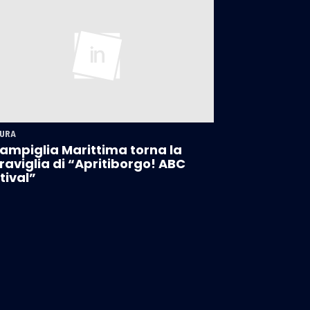
URA
ampiglia Marittima torna la
aviglia di “Apritiborgo! ABC
tival”