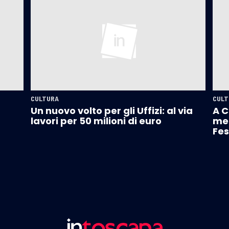
CULTURA
CULT
Un nuovo volto per gli Uffizi: al via
A C
lavori per 50 milioni di euro
mer
Fes