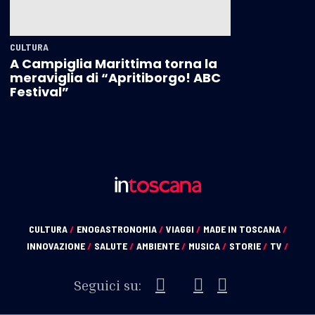
CULTURA
A Campiglia Marittima torna la
meraviglia di “Apritiborgo! ABC
Festival”
CULTURA
/
ENOGASTRONOMIA
/
VIAGGI
/
MADE IN TOSCANA
/
INNOVAZIONE
/
SALUTE
/
AMBIENTE
/
MUSICA
/
STORIE
/
TV
/
Seguici su: