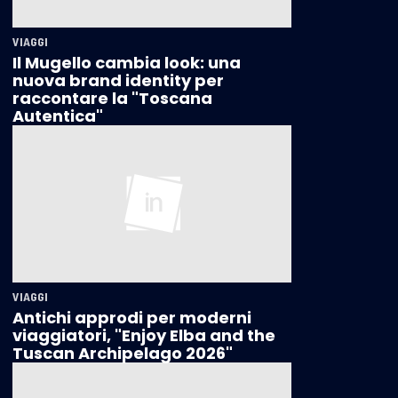
VIAGGI
Il Mugello cambia look: una
nuova brand identity per
raccontare la "Toscana
Autentica"
VIAGGI
Antichi approdi per moderni
viaggiatori, "Enjoy Elba and the
Tuscan Archipelago 2026"