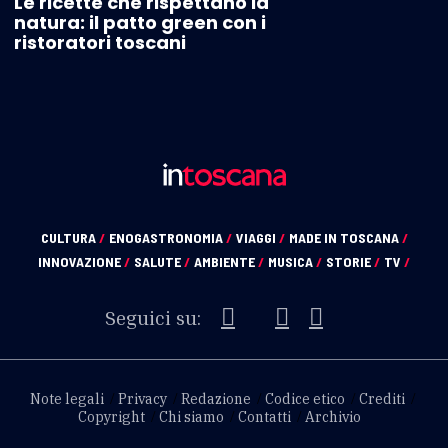
Le ricette che rispettano la
natura: il patto green con i
ristoratori toscani
CULTURA
/
ENOGASTRONOMIA
/
VIAGGI
/
MADE IN TOSCANA
/
INNOVAZIONE
/
SALUTE
/
AMBIENTE
/
MUSICA
/
STORIE
/
TV
/
Seguici su:
Note legali
Privacy
Redazione
Codice etico
Crediti
Copyright
Chi siamo
Contatti
Archivio