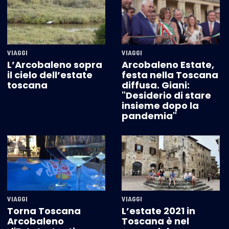
VIAGGI
VIAGGI
L’Arcobaleno sopra
Arcobaleno Estate,
il cielo dell’estate
festa nella Toscana
toscana
diffusa. Giani:
"Desiderio di stare
insieme dopo la
pandemia"
VIAGGI
VIAGGI
Torna Toscana
L’estate 2021 in
Arcobaleno
Toscana è nel