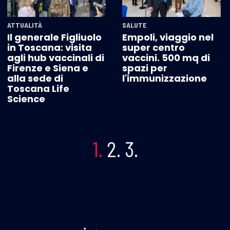
ATTUALITÀ
SALUTE
Il generale Figliuolo
Empoli, viaggio nel
in Toscana: visita
super centro
agli hub vaccinali di
vaccini. 500 mq di
Firenze e Siena e
spazi per
alla sede di
l'immunizzazione
Toscana Life
Science
1.
2.
3.