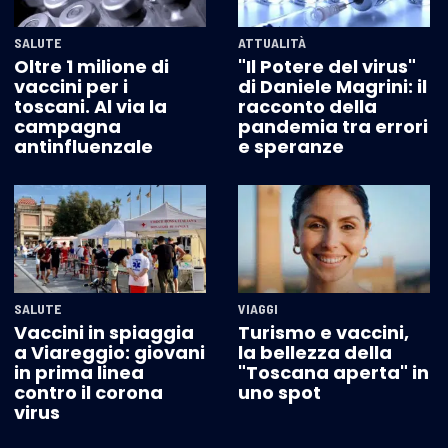
SALUTE
ATTUALITÀ
Oltre 1 milione di
"Il Potere del virus"
vaccini per i
di Daniele Magrini: il
toscani. Al via la
racconto della
campagna
pandemia tra errori
antinfluenzale
e speranze
SALUTE
VIAGGI
Vaccini in spiaggia
Turismo e vaccini,
a Viareggio: giovani
la bellezza della
in prima linea
"Toscana aperta" in
contro il corona
uno spot
virus