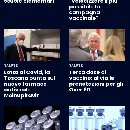
scuole elementari
"Velocizzare il più
possibile la
campagna
vaccinale"
SALUTE
SALUTE
Lotta al Covid, la
Terza dose di
Toscana punta sul
vaccino: al via le
nuovo farmaco
prenotazioni per gli
antivirale
Over 60
Molnupiravir