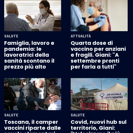
SALUTE
ATTUALITÀ
Famiglia, lavoro e
Quarta dose di
pandemia: le
vaccino per anziani
lavoratrici della
e fragili. Giani: "A
sanità scontano il
settembre pronti
prezzo più alto
per farla a tutti"
SALUTE
SALUTE
Toscana, il camper
Covid, nuovi hub sul
vaccini riparte dalle
territorio, Giani: