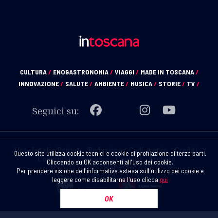
CULTURA
/
ENOGASTRONOMIA
/
VIAGGI
/
MADE IN TOSCANA
/
INNOVAZIONE
/
SALUTE
/
AMBIENTE
/
MUSICA
/
STORIE
/
TV
/
Seguici su:
Note legali
Privacy
Redazione
Codice etico
Crediti
Questo sito utilizza cookie tecnici e cookie di profilazione di terze parti.
Copyright
Chi siamo
Contatti
Archivio
Cliccando su OK acconsenti all'uso dei cookie.
Per prendere visione dell'informativa estesa sull'utilizzo dei cookie e
leggere come disabilitarne l'uso clicca
qui
OK