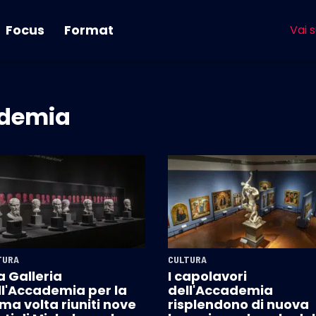
Focus
Format
Vai s
ademia
TURA
CULTURA
a Galleria
I capolavori
ll'Accademia per la
dell'Accademia
ma volta riuniti nove
risplendono di nuova