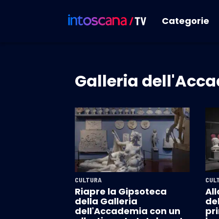
Categorie
Galleria dell'Acc
CULTURA
CUL
Riapre la Gipsoteca
All
della Galleria
de
dell'Accademia con un
pri