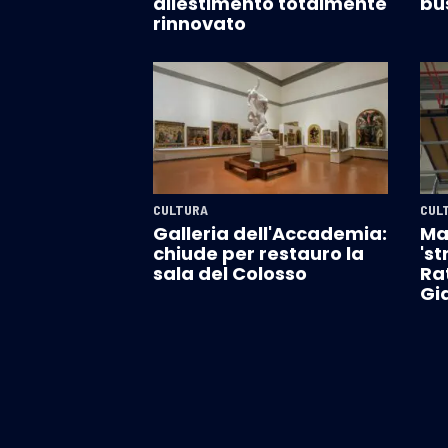
allestimento totalmente
bu
rinnovato
CULTURA
CUL
Galleria dell'Accademia:
Ma
chiude per restauro la
'st
sala del Colosso
Rat
Gi