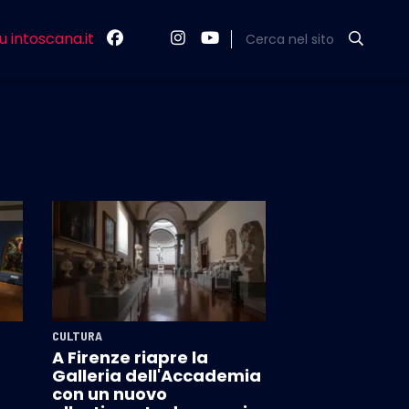
u intoscana.it
Cerca nel sito
CULTURA
A Firenze riapre la
Galleria dell'Accademia
con un nuovo