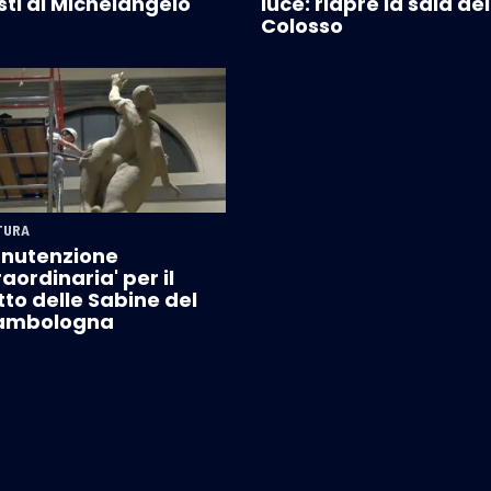
sti di Michelangelo
luce: riapre la sala del
Colosso
TURA
nutenzione
raordinaria' per il
to delle Sabine del
ambologna