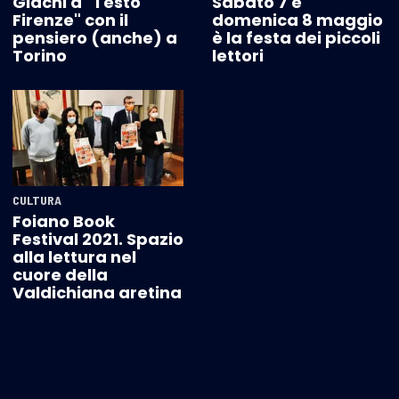
Giachi a "Testo
Sabato 7 e
Firenze" con il
domenica 8 maggio
pensiero (anche) a
è la festa dei piccoli
Torino
lettori
CULTURA
Foiano Book
Festival 2021. Spazio
alla lettura nel
cuore della
Valdichiana aretina