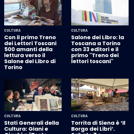
CULTURA
CULTURA
Con il primo Treno
Salone del Libro: la
dei Lettori Toscani
Toscana a Torino
500 amanti della
con 33 editori e il
lettura verso il
primo "Treno dei
Salone del Libro di
lettori toscani"
Torino
CULTURA
CULTURA
Stati Generali della
Torrita di Siena è ‘Il
Cultura: Giani e
Borgo dei Libri’.