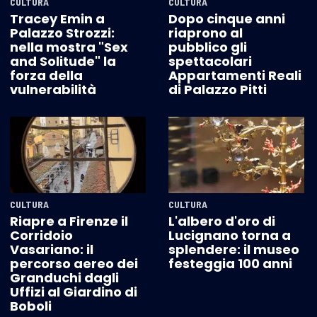
CULTURA
CULTURA
Tracey Emin a
Dopo cinque anni
Palazzo Strozzi:
riaprono al
nella mostra "Sex
pubblico gli
and Solitude" la
spettacolari
forza della
Appartamenti Reali
vulnerabilità
di Palazzo Pitti
CULTURA
CULTURA
Riapre a Firenze il
L'albero d'oro di
Corridoio
Lucignano torna a
Vasariano: il
splendere: il museo
percorso aereo dei
festeggia 100 anni
Granduchi dagli
Uffizi al Giardino di
Boboli