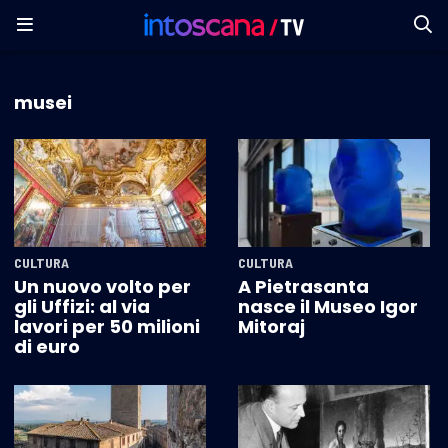
musei
CULTURA
CULTURA
Un nuovo volto per
A Pietrasanta
gli Uffizi: al via
nasce il Museo Igor
lavori per 50 milioni
Mitoraj
di euro