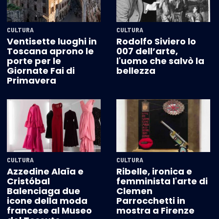
CULTURA
CULTURA
Ventisette luoghi in
Rodolfo Siviero lo
Toscana aprono le
007 dell’arte,
porte per le
l'uomo che salvò la
Giornate Fai di
bellezza
Primavera
CULTURA
CULTURA
Azzedine Alaïa e
Ribelle, ironica e
Cristóbal
femminista l'arte di
Balenciaga due
Clemen
icone della moda
Parrocchetti in
francese al Museo
mostra a Firenze