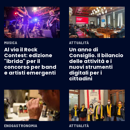
MUSICA
ATTUALITÀ
Al via il Rock
Un anno di
Contest: edizione
Consiglio. Il bilancio
"ibrida" per il
delle attività e i
concorso per band
nuovi strumenti
e artisti emergenti
digitali per i
cittadini
ENOGASTRONOMIA
ATTUALITÀ