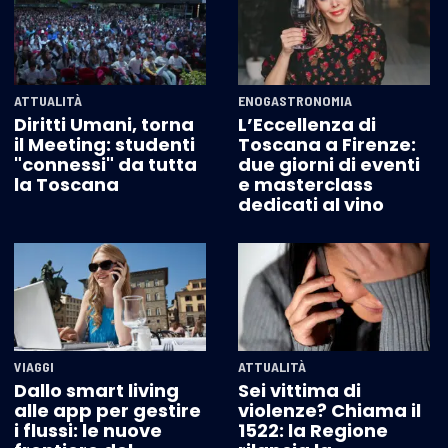
ATTUALITÀ
ENOGASTRONOMIA
Diritti Umani, torna
L’Eccellenza di
il Meeting: studenti
Toscana a Firenze:
"connessi" da tutta
due giorni di eventi
la Toscana
e masterclass
dedicati al vino
VIAGGI
ATTUALITÀ
Dallo smart living
Sei vittima di
alle app per gestire
violenze? Chiama il
i flussi: le nuove
1522: la Regione