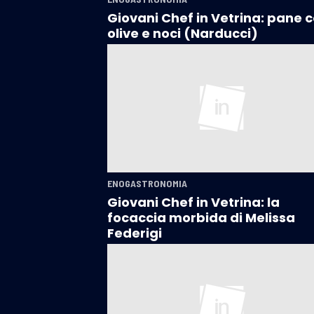
Giovani Chef in Vetrina: pane 
olive e noci (Narducci)
ENOGASTRONOMIA
Giovani Chef in Vetrina: la
focaccia morbida di Melissa
Federigi