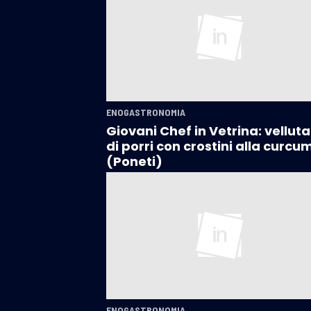
ENOGASTRONOMIA
Giovani Chef in Vetrina: vellut
di porri con crostini alla curcu
(Poneti)
ENOGASTRONOMIA