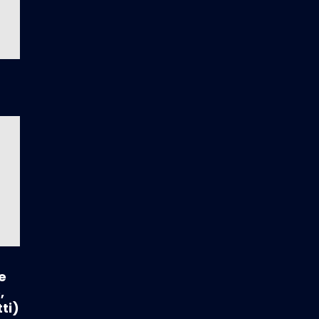
e
,
ti)