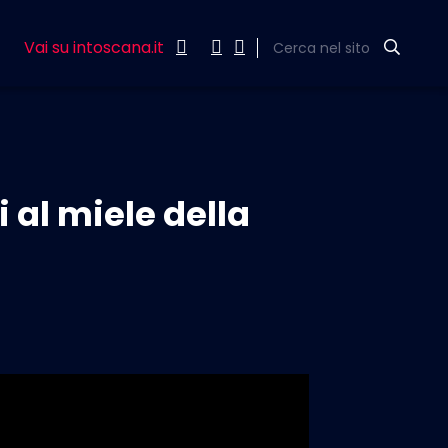
Vai su intoscana.it
Cerca nel sito
 al miele della