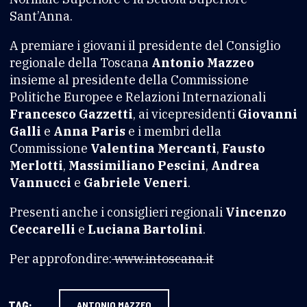
Sant’Anna.
A premiare i giovani il presidente del Consiglio
regionale della Toscana
Antonio Mazzeo
insieme al presidente della Commissione
Politiche Europee e Relazioni Internazionali
Francesco Gazzetti
, ai vicepresidenti
Giovanni
Galli
e
Anna Paris
e i membri della
Commissione
Valentina Mercanti
,
Fausto
Merlotti
,
Massimiliano Pescini
,
Andrea
Vannucci
e
Gabriele Veneri
.
Presenti anche i consiglieri regionali
Vincenzo
Ceccarelli
e
Luciana Bartolini
.
Per approfondire:
www.intoscana.it
TAG:
ANTONIO MAZZEO