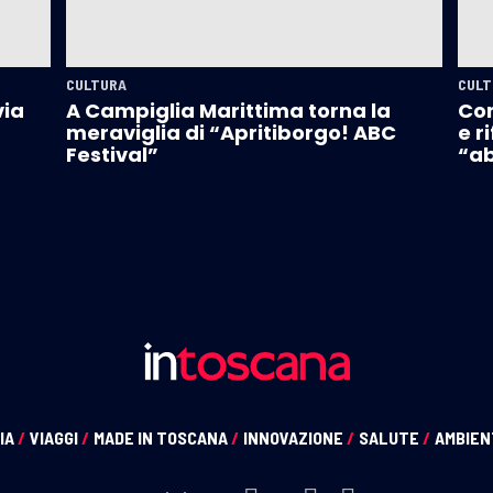
CULTURA
CULT
via
A Campiglia Marittima torna la
Con
meraviglia di “Apritiborgo! ABC
e r
Festival”
“ab
IA
/
VIAGGI
/
MADE IN TOSCANA
/
INNOVAZIONE
/
SALUTE
/
AMBIE