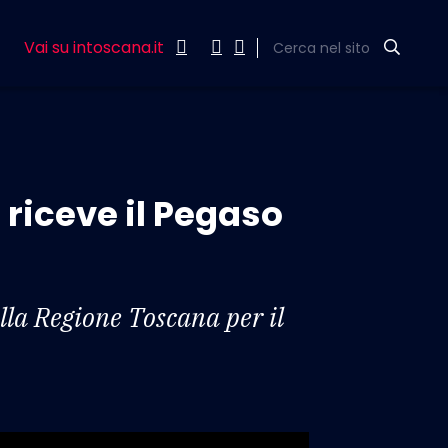
Vai su intoscana.it
Cerca nel sito
 riceve il Pegaso
lla Regione Toscana per il