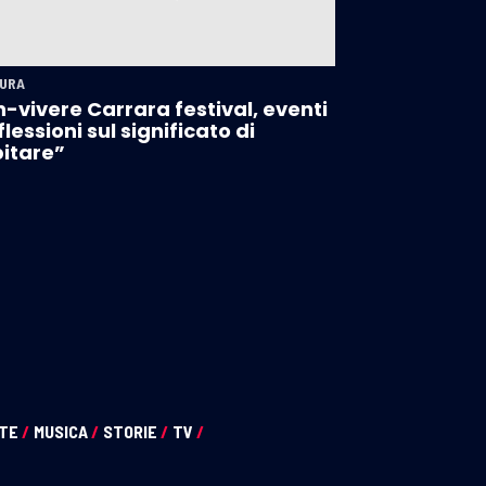
URA
-vivere Carrara festival, eventi
iflessioni sul significato di
itare”
NTE
/
MUSICA
/
STORIE
/
TV
/