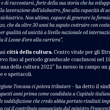
e di raccontarsi, forte della sua storia che ha svilupp
la lavorazione dell’alabastro, fino alla capacità di ac
 psichiatrico. Non ultimo, capace di generare la form
, che da oltre 30 anni ha saputo costruire con costan
er qualità ed unicità a livello nazionale ed internazio
 il Leone d’oro alla carriera”.
nni
città della cultura.
Centro vitale per gli Etr
vo fino al periodo granducale conclusosi nel 18
scana della cultura 2022” ha messo in campo un
e e spettacoli.
egione Toscana ci poteva tributare –
ha detto il sin
n questi anni prima come candidata a Capitale italian
 soddisfazione che credo abbia portato risultati impo
ra cui il contributo annunciato dal ministro Franceschin