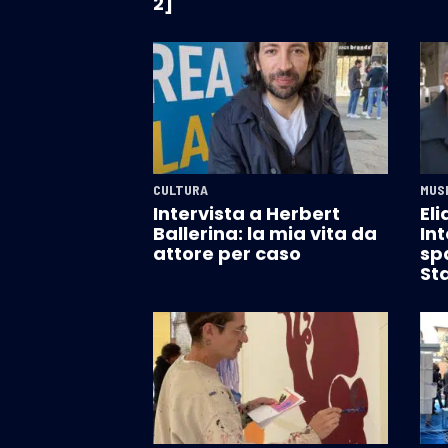
2]
CULTURA
MUS
Intervista a Herbert
El
Ballerina: la mia vita da
Int
attore per caso
sp
St