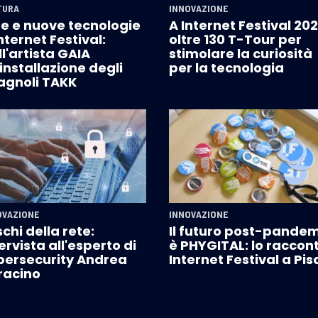
TURA
INNOVAZIONE
te e nuove tecnologie
A Internet Festival 202
nternet Festival:
oltre 130 T-Tour per
l'artista GAIA
stimolare la curiosità
'installazione degli
per la tecnologia
agnoli TAKK
OVAZIONE
INNOVAZIONE
ischi della rete:
Il futuro post-pande
ervista all'esperto di
è PHYGITAL: lo raccon
bersecurity Andrea
Internet Festival a Pis
racino