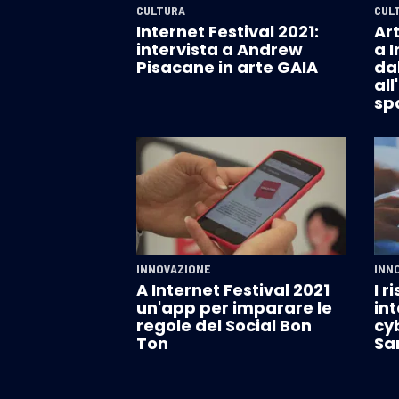
CULTURA
CUL
Internet Festival 2021:
Ar
intervista a Andrew
a I
Pisacane in arte GAIA
dal
all
sp
INNOVAZIONE
INN
A Internet Festival 2021
I r
un'app per imparare le
int
regole del Social Bon
cy
Ton
Sa