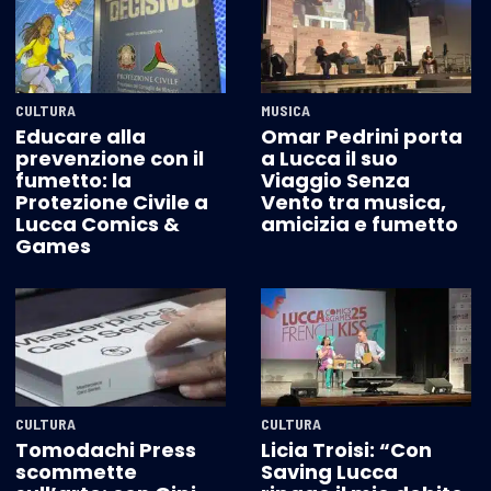
CULTURA
MUSICA
Educare alla
Omar Pedrini porta
prevenzione con il
a Lucca il suo
fumetto: la
Viaggio Senza
Protezione Civile a
Vento tra musica,
Lucca Comics &
amicizia e fumetto
Games
CULTURA
CULTURA
Tomodachi Press
Licia Troisi: “Con
scommette
Saving Lucca