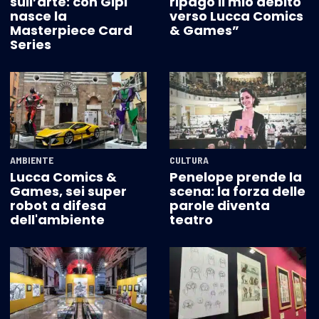
sull’arte: con Gipi
ripago il mio debito
nasce la
verso Lucca Comics
Masterpiece Card
& Games”
Series
AMBIENTE
CULTURA
Lucca Comics &
Penelope prende la
Games, sei super
scena: la forza delle
robot a difesa
parole diventa
dell'ambiente
teatro