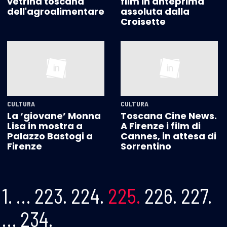
vetrina toscana
film in anteprima
dell'agroalimentare
assoluta dalla
Croisette
CULTURA
CULTURA
La ‘giovane’ Monna
Toscana Cine News.
Lisa in mostra a
A Firenze i film di
Palazzo Bastogi a
Cannes, in attesa di
Firenze
Sorrentino
1.
…
223.
224.
225.
226.
227.
…
234.