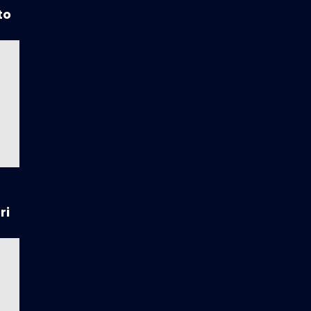
to
ri