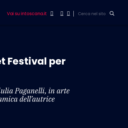
Vai su intoscana.it
Cerca nel sito
t Festival per
lia Paganelli, in arte
amica dell’autrice