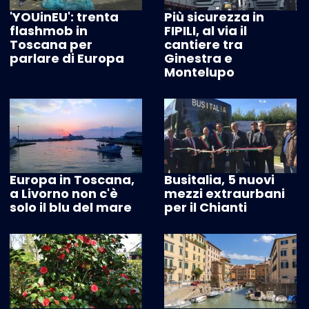
'YOUinEU': trenta
Più sicurezza in
flashmob in
FIPILI, al via il
Toscana per
cantiere tra
parlare di Europa
Ginestra e
Montelupo
Europa in Toscana,
Busitalia, 5 nuovi
a Livorno non c'è
mezzi extraurbani
solo il blu del mare
per il Chianti