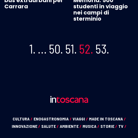
bus extraurbani per
Memoria: 500
Carrara
studenti in viaggio
nei campi di
sterminio
1.
…
50.
51.
52.
53.
CULTURA
/
ENOGASTRONOMIA
/
VIAGGI
/
MADE IN TOSCANA
/
INNOVAZIONE
/
SALUTE
/
AMBIENTE
/
MUSICA
/
STORIE
/
TV
/