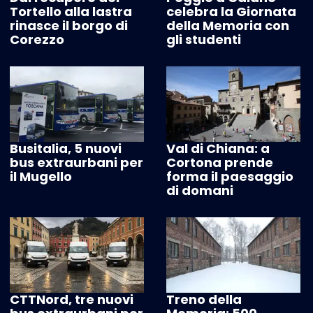
Tortello alla lastra
celebra la Giornata
rinasce il borgo di
della Memoria con
Corezzo
gli studenti
Busitalia, 5 nuovi
Val di Chiana: a
bus extraurbani per
Cortona prende
il Mugello
forma il paesaggio
di domani
CTTNord, tre nuovi
Treno della