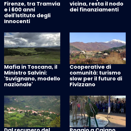
Firenze, tra Tramvia
vicina, resta il nodo
e i 600 anni
dei finanziamenti
dell'Istituto degli
Innocenti
Mafia in Toscana, il
Cooperative di
Ministro Salvini:
comunità: turismo
'Suvignano, modello
slow per il futuro di
nazionale'
Fivizzano
Dal recupero del
Poggio a Caiano