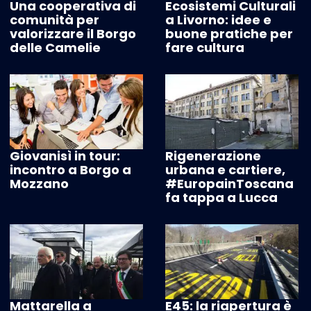
Una cooperativa di
Ecosistemi Culturali
comunità per
a Livorno: idee e
valorizzare il Borgo
buone pratiche per
delle Camelie
fare cultura
Giovanisì in tour:
Rigenerazione
incontro a Borgo a
urbana e cartiere,
Mozzano
#EuropainToscana
fa tappa a Lucca
Mattarella a
E45: la riapertura è