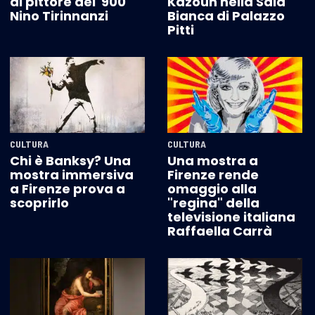
al pittore del '900
Kazoun nella Sala
Nino Tirinnanzi
Bianca di Palazzo
Pitti
CULTURA
CULTURA
Chi è Banksy? Una
Una mostra a
mostra immersiva
Firenze rende
a Firenze prova a
omaggio alla
scoprirlo
"regina" della
televisione italiana
Raffaella Carrà