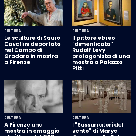
CULTURA
CULTURA
Le sculture di Sauro
Il pittore ebreo
Cavallini deportato
"dimenticato"
nel Campo di
Rudolf Levy
Gradaro in mostra
protagonista di una
a Firenze
mostra a Palazzo
Pitti
CULTURA
CULTURA
A Firenze una
I "Sussurratori del
mostra in omaggio
vento" di Marya