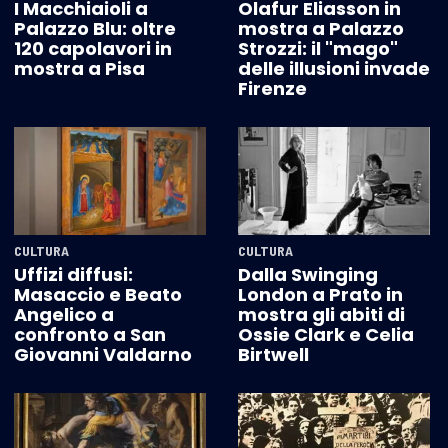
I Macchiaioli a
Olafur Eliasson in
Palazzo Blu: oltre
mostra a Palazzo
120 capolavori in
Strozzi: il "mago"
mostra a Pisa
delle illusioni invade
Firenze
CULTURA
CULTURA
Uffizi diffusi:
Dalla Swinging
Masaccio e Beato
London a Prato in
Angelico a
mostra gli abiti di
confronto a San
Ossie Clark e Celia
Giovanni Valdarno
Birtwell