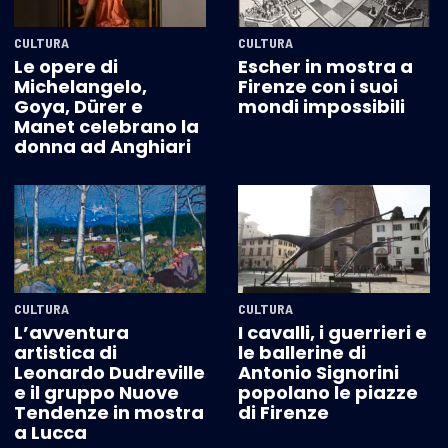
CULTURA
CULTURA
Le opere di
Escher in mostra a
Michelangelo,
Firenze con i suoi
Goya, Dürer e
mondi impossibili
Manet celebrano la
donna ad Anghiari
CULTURA
CULTURA
L’avventura
I cavalli, i guerrieri e
artistica di
le ballerine di
Leonardo Dudreville
Antonio Signorini
e il gruppo Nuove
popolano le piazze
Tendenze in mostra
di Firenze
a Lucca