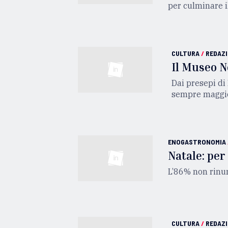
per culminare i
CULTURA
/
REDAZ
Il Museo N
Dai presepi di
sempre maggior
ENOGASTRONOMIA
Natale: per
L’86% non rinun
CULTURA
/
REDAZ