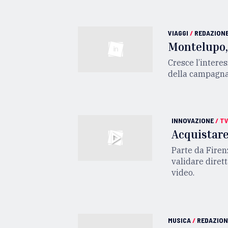
VIAGGI
/
REDAZION
Montelupo, 
Cresce l’intere
della campagna 
INNOVAZIONE
/
T
Acquistare
Parte da Firen
validare diret
video.
MUSICA
/
REDAZION