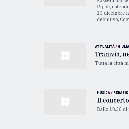
Passerà dal cen
Ripoli, estend
13 dicembre ne
definitivo, Co
ATTUALITÀ
/
GIULI
Tramvia, ne
Tutta la città 
MUSICA
/
REDAZIO
Il concerto
Dalle 18.30 di