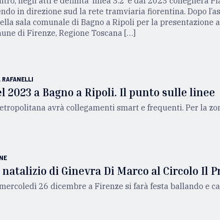
tro, negli atti è definita ‘linea 3.2’ e dal 2023 collegherà P
endo in direzione sud la rete tramviaria fiorentina. Dopo l’
lla sala comunale di Bagno a Ripoli per la presentazione a
mune di Firenze, Regione Toscana […]
A RAFANELLI
l 2023 a Bagno a Ripoli. Il punto sulle linee
metropolitana avrà collegamenti smart e frequenti. Per la zo
NE
 natalizio di Ginevra Di Marco al Circolo Il 
 mercoledì 26 dicembre a Firenze si farà festa ballando e c