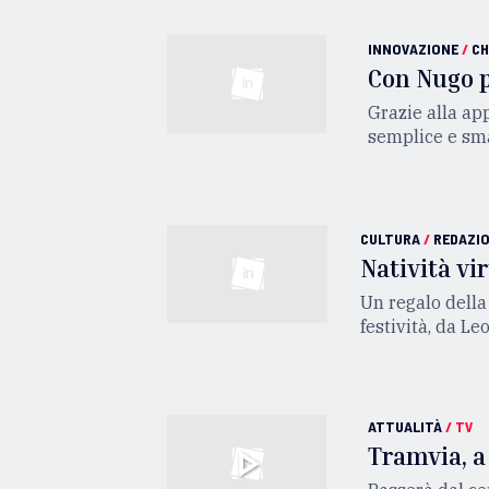
INNOVAZIONE
/
CH
Con Nugo p
Grazie alla ap
semplice e sm
CULTURA
/
REDAZI
Natività vir
Un regalo della 
festività, da L
ATTUALITÀ
/
TV
Tramvia, a 