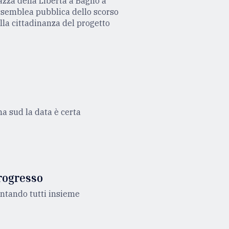
iazza della Libertà a Bagno a
assemblea pubblica dello scorso
lla cittadinanza del progetto
na sud la data è certa
Progresso
antando tutti insieme