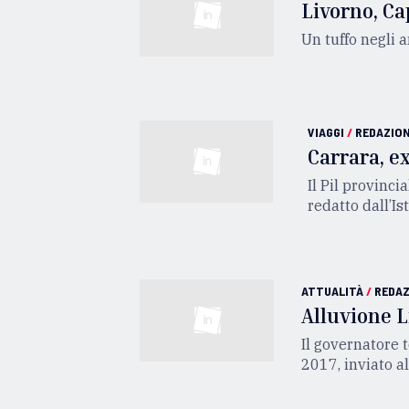
Livorno, C
Un tuffo negli 
VIAGGI
/
REDAZIO
Carrara, e
Il Pil provinc
redatto dall’I
ATTUALITÀ
/
REDAZ
Alluvione Li
Il governatore 
2017, inviato a