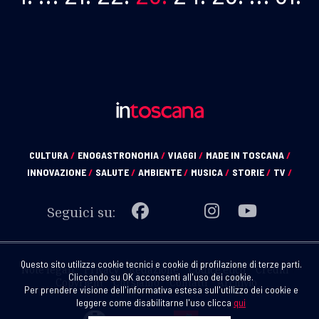
CULTURA
/
ENOGASTRONOMIA
/
VIAGGI
/
MADE IN TOSCANA
/
INNOVAZIONE
/
SALUTE
/
AMBIENTE
/
MUSICA
/
STORIE
/
TV
/
Seguici su:
Questo sito utilizza cookie tecnici e cookie di profilazione di terze parti.
Note legali
Privacy
Redazione
Codice etico
Crediti
Cliccando su OK acconsenti all'uso dei cookie.
Copyright
Chi siamo
Contatti
Archivio
Per prendere visione dell'informativa estesa sull'utilizzo dei cookie e
leggere come disabilitarne l'uso clicca
qui