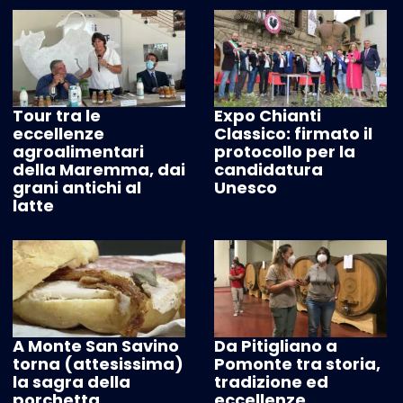
Tour tra le
Expo Chianti
eccellenze
Classico: firmato il
agroalimentari
protocollo per la
della Maremma, dai
candidatura
grani antichi al
Unesco
latte
A Monte San Savino
Da Pitigliano a
torna (attesissima)
Pomonte tra storia,
la sagra della
tradizione ed
porchetta
eccellenze