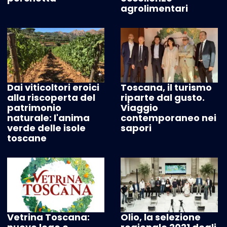
agrolimentari
Dai viticoltori eroici
Toscana, il turismo
alla riscoperta del
riparte dal gusto.
patrimonio
Viaggio
naturale: l'anima
contemporaneo nei
verde delle isole
sapori
toscane
Vetrina Toscana:
Olio, la selezione