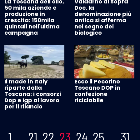
La Toscana dell'olio,
Valdarno di Sopra
50 mila aziende e
Doc, la
produzione in
denominazione più
crescita: 150mila
antica si afferma
quintali nell'ultima
nel segno del
campagna
biologico
Il made in Italy
Ecco il Pecorino
riparte dalla
Toscano DOP in
Toscana: i consorzi
confezione
Dop e Igp al lavoro
riciclabile
per il rilancio
1.
…
21.
22.
23.
24.
25.
…
31.