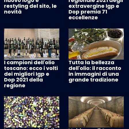
nuovo logo e
regionale 2021 degli
restyling del sito, le
extravergine Igp e
novità
Dop premia 71
eccellenze
I campioni dell'olio
Tutta la bellezza
toscano: ecco i volti
dell'olio: il racconto
dei migliori Igp e
in immagini di una
Dop 2021 della
grande tradizione
regione