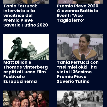
Tania Ferrucci:
Premio Pieve 2020:
intervista alla
Giovanna Battista
vincitrice del
Eventi ‘Vico
Premio Pieve
Tagliaferro’
Saverio Tutino 2020
Matt Dillon e
Tania Ferrucci con
Thomas Vinterberg
“Nei miei okki” ha
ospiti al Lucca Film
vinto il 36esimo
Festival e
Premio Pieve
Europacinema
Saverio Tutino