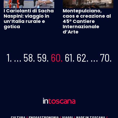
I Cariolanti di Sacha
Montepulciano,
Naspini: viaggio in
caos e creazione al
un’Italia rurale e
45° Cantiere
gotica
Internazionale
d’Arte
1.
…
58.
59.
60.
61.
62.
…
70.
CULTURA
/
ENOGASTRONOMIA
/
VIAGGI
/
MADE IN TOSCANA
/