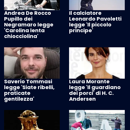
Andrea De Rocco
Il calciatore
Pupillo dei
Leonardo Pavoletti
Negramaro legge
legge 'Il piccolo
'Carolina lenta
principe'
chiocciolina'
Saverio Tommasi
Laura Morante
legge 'Siate ribelli,
legge 'Il guardiano
praticate
dei porci' di H. C.
gentilezza'
Andersen