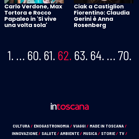
Carlo Verdone, Max
Ciak a Castiglion
Tortora e Rocco
Fiorentino: Claudia
Papaleo in 'Si vive
Gerini è Anna
una volta sola'
Rosenberg
1.
…
60.
61.
62.
63.
64.
…
70.
CULTURA
/
ENOGASTRONOMIA
/
VIAGGI
/
MADE IN TOSCANA
/
INNOVAZIONE
/
SALUTE
/
AMBIENTE
/
MUSICA
/
STORIE
/
TV
/