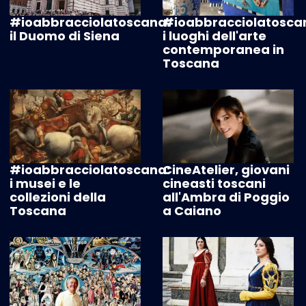
#ioabbracciolatoscana:
#ioabbracciolatosca
il Duomo di Siena
i luoghi dell'arte
contemporanea in
Toscana
#ioabbracciolatoscana:
CineAtelier, giovani
i musei e le
cineasti toscani
collezioni della
all'Ambra di Poggio
Toscana
a Caiano