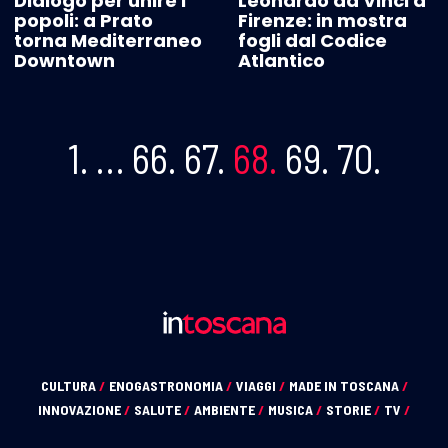
Dialogo per unire i
Leonardo da Vinci a
popoli: a Prato
Firenze: in mostra
torna Mediterraneo
fogli dal Codice
Downtown
Atlantico
1.
…
66.
67.
68.
69.
70.
CULTURA
/
ENOGASTRONOMIA
/
VIAGGI
/
MADE IN TOSCANA
/
INNOVAZIONE
/
SALUTE
/
AMBIENTE
/
MUSICA
/
STORIE
/
TV
/