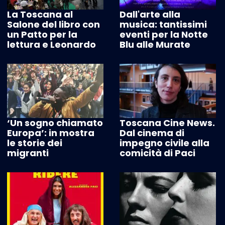
La Toscana al
Dall'arte alla
Salone del libro con
musica: tantissimi
un Patto per la
eventi per la Notte
lettura e Leonardo
Blu alle Murate
‘Un sogno chiamato
Toscana Cine News.
Europa’: in mostra
Dal cinema di
le storie dei
impegno civile alla
migranti
comicità di Paci