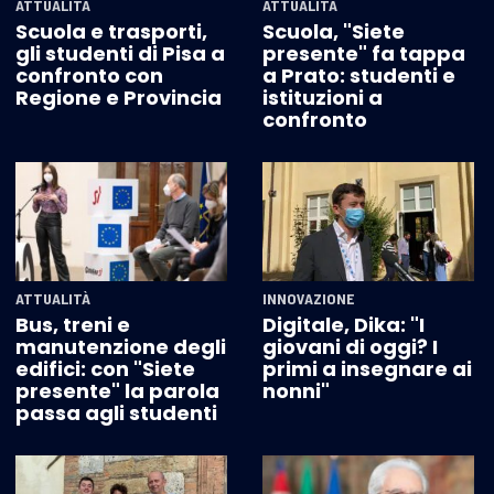
ATTUALITÀ
ATTUALITÀ
Scuola e trasporti,
Scuola, "Siete
gli studenti di Pisa a
presente" fa tappa
confronto con
a Prato: studenti e
Regione e Provincia
istituzioni a
confronto
ATTUALITÀ
INNOVAZIONE
Bus, treni e
Digitale, Dika: "I
manutenzione degli
giovani di oggi? I
edifici: con "Siete
primi a insegnare ai
presente" la parola
nonni"
passa agli studenti