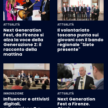
ATTUALITÀ
ATTUALITÀ
Next Generation
Il volontariato
Fest, da Firenze si
toscano punta sui
alza la voce della
giovani con il bando
Generazione Z: il
regionale "Siete
racconto della
presente"
mattina
INNOVAZIONE
ATTUALITÀ
Influencer e attivisti
Next Generation
digitali,
Fest a Firenze.