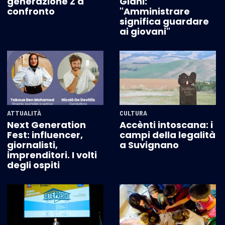
generazione Z a
Giani:
confronto
"Amministrare
significa guardare
ai giovani"
ATTUALITÀ
CULTURA
Next Generation
Accènti intoscana: i
Fest: influencer,
campi della legalità
giornalisti,
a Suvignano
imprenditori. I volti
degli ospiti