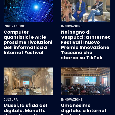
INNOVAZIONE
INNOVAZIONE
Computer
Nel segno di
quantistici e AI: le
Vespucci: a Internet
prossime rivoluzioni
Festival il nuovo
dell'informatica a
Premio Innovazione
Internet Festival
Toscana che
sbarca su TikTok
CULTURA
INNOVAZIONE
Musei, la sfida del
Umanesimo
digitale. Manetti:
digitale: a Internet