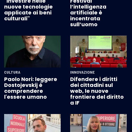
"Investire nelle
Festival
nuove tecnologie
l’intelligenza
applicate ai beni
artificiale è
culturali"
incentrata
sull’uomo
CULTURA
INNOVAZIONE
Paolo Nori: leggere
Difendere i diritti
Dostojevskij è
dei cittadini sul
comprendere
web, le nuove
l'essere umano
frontiere del diritto
a IF