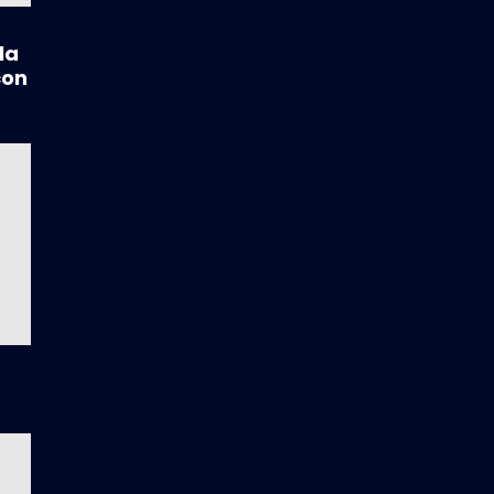
la
con