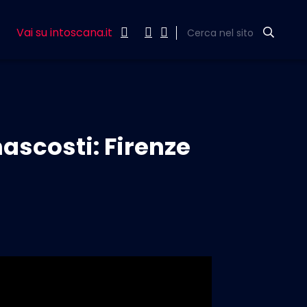
Vai su intoscana.it
Cerca nel sito
nascosti: Firenze