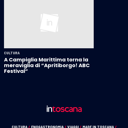
CULTURA
A Campiglia Marittima torna la
meraviglia di “Apritiborgo! ABC
Festival”
CULTURA
/
ENOGASTRONOMIA
/
VIAGGI
/
MADE IN TOSCANA
/