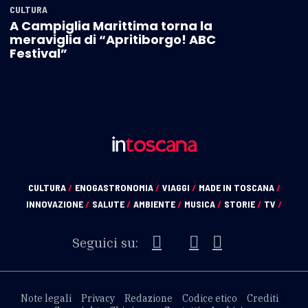
CULTURA
A Campiglia Marittima torna la
meraviglia di “Apritiborgo! ABC
Festival”
CULTURA
/
ENOGASTRONOMIA
/
VIAGGI
/
MADE IN TOSCANA
/
INNOVAZIONE
/
SALUTE
/
AMBIENTE
/
MUSICA
/
STORIE
/
TV
/
Seguici su:
Note legali
Privacy
Redazione
Codice etico
Crediti