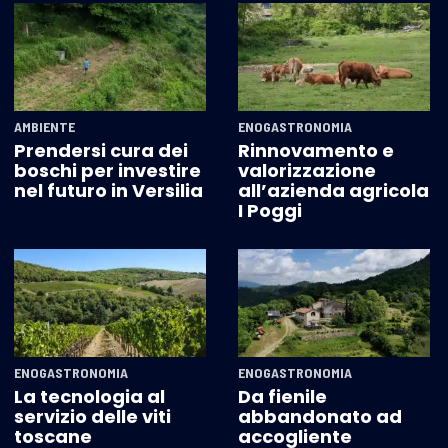
AMBIENTE
ENOGASTRONOMIA
Prendersi cura dei
Rinnovamento e
boschi per investire
valorizzazione
nel futuro in Versilia
all’azienda agricola
I Poggi
ENOGASTRONOMIA
ENOGASTRONOMIA
La tecnologia al
Da fienile
servizio delle viti
abbandonato ad
toscane
accogliente