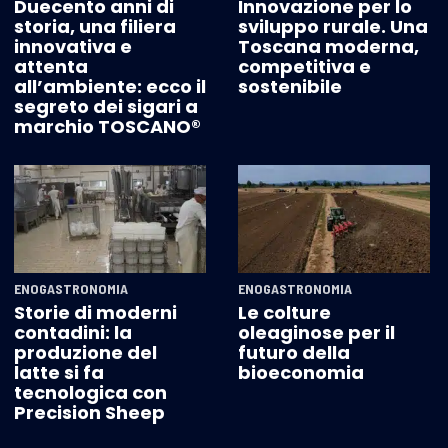
Duecento anni di
Innovazione per lo
storia, una filiera
sviluppo rurale. Una
innovativa e
Toscana moderna,
attenta
competitiva e
all’ambiente: ecco il
sostenibile
segreto dei sigari a
marchio TOSCANO®
ENOGASTRONOMIA
ENOGASTRONOMIA
Storie di moderni
Le colture
contadini: la
oleaginose per il
produzione del
futuro della
latte si fa
bioeconomia
tecnologica con
Precision Sheep